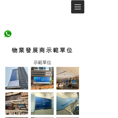
Since 2002
​物 業 發 展 商 示 範 單 位
​示範單位